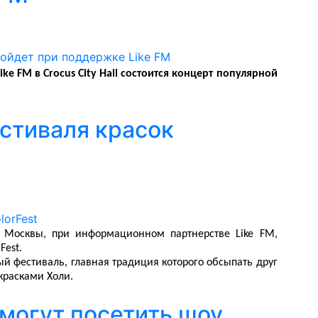
ike FM в Crocus City Hall состоится концерт популярной
естиваля красок
я Москвы, при информационном партнерстве Like FM,
Fest.
ый фестиваль, главная традиция которого обсыпать друг
красками Холи.
смогут посетить шоу