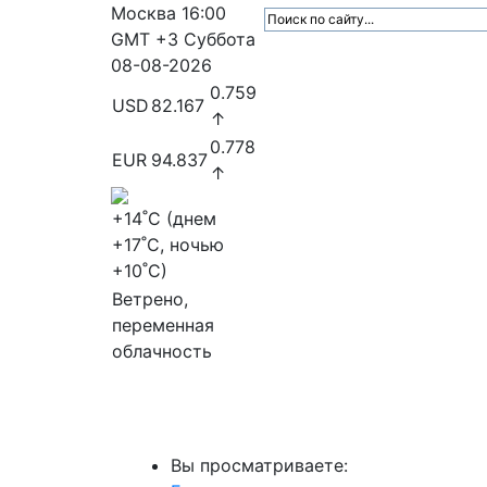
Москва
16:00
GMT +3
Суббота
08-08-2026
0.759
USD
82.167
↑
0.778
EUR
94.837
↑
+14
˚C (днем
+17
˚C, ночью
+10
˚C)
Ветрено,
переменная
облачность
МедиаПрофи
Главное
Медиарыно
Вы просматриваете: