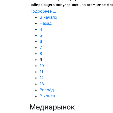
набирающего популярность во всем мире фран
Подробнее ...
В начало
Назад
4
5
6
7
8
9
10
11
12
13
Вперёд
В конец
Медиарынок