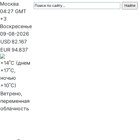
Москва
04:27
GMT
+3
Воскресенье
09-08-2026
USD
82.167
EUR
94.837
+14
˚C (днем
+17
˚C,
ночью
+10
˚C)
Ветрено,
переменная
облачность
МедиаПрофи