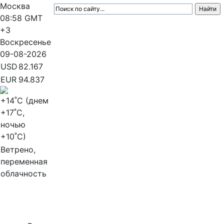
Москва
08:58
GMT
+3
Воскресенье
09-08-2026
USD
82.167
EUR
94.837
+14
˚C (днем
+17
˚C,
ночью
+10
˚C)
Ветрено,
переменная
облачность
МедиаПрофи