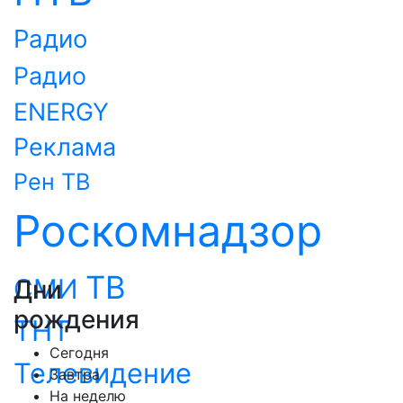
Радио
Радио
ENERGY
Реклама
Рен ТВ
Роскомнадзор
ТВ
СМИ
Дни
рождения
ТНТ
Сегодня
Телевидение
Завтра
На неделю