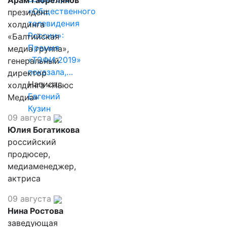
Арам Габрелянов
«Общественного
президент
телевидения
холдинга
России»:
«Балтийская
Премия
медиа группа»,
«ТЭФИ 2019»
генеральный
показала,…
директор
Написал
холдинга «Ньюс
Евгений
Медиа»
Кузин
09 августа
Юлия Богатикова
российский
продюсер,
медиаменеджер,
актриса
09 августа
Нина Ростова
заведующая