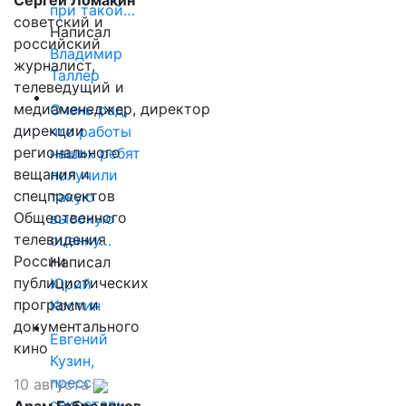
Сергей Ломакин
при такой…
советский и
Написал
российский
Владимир
журналист,
Таллер
телеведущий и
медиаменеджер, директор
Очень рад,
дирекции
что работы
регионального
наших ребят
вещания и
получили
спецпроектов
такую
Общественного
высокую
телевидения
оценку…
России
Написал
публицистических
Юрий
программ и
Костин
документального
Евгений
кино
Кузин,
пресс-
10 августа
секретарь