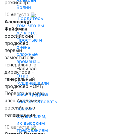
режиссер.
Волин
10 августа
"Гордитесь
Александр
тем, что вы
Файфман
делаете.
российский
Простые и
продюсер,
очень
первый
сложные
заместитель
времена…
генерального
Написал
директора -
Отар
генеральный
Кушанашвили
продюсер «ОРТ/
Первого канала»,
«Все труднее
член Академии
соответствовать
российского
нашим
телевидения
слушателям,
их высоким
10 августа
требованиям