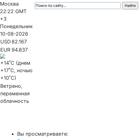
Москва
22:22
GMT
+3
Понедельник
10-08-2026
USD
82.167
EUR
94.837
+14
˚C (днем
+17
˚C, ночью
+10
˚C)
Ветрено,
переменная
облачность
МедиаПрофи
Вы просматриваете: