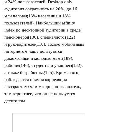
и 24% пользователей. Desktop only
аудитория сократилась на 20%, до 16
млн человек
(
13% населения и 18%
пользователей). Наибольший affinity
index по десктопной аудитории в среде
пенсионеров
(
130), специалистов
(
122)
и руководителей
(
110). Только мобильным
интернетом чаще пользуются
домохозяйки и молодые мамы
(
189),
рабочие
(
146), студенты и учащиеся
(
132),
а также безработные
(
125). Кроме того,
наблюдается прямая корреляция
с возрастом: чем младше пользователь,
тем вероятнее, что он не пользуется
десктопом.