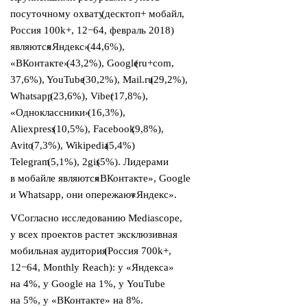
посуточному охвату
(
десктоп+ мобайл,
Россия 100k+, 12−64, февраль 2018)
являются
«
Яндекс»
(
44,6%),
«ВКонтакте»
(
43,2%), Google
(
ru+com,
37,6%), YouTube
(
30,2%), Mail.ru
(
29,2%),
Whatsapp
(
23,6%), Viber
(
17,8%),
«Одноклассники»
(
16,3%),
Aliexpress
(
10,5%), Facebook
(
9,8%),
Avito
(
7,3%), Wikipedia
(
5,4%)
Telegram
(
5,1%), 2gis
(
5%). Лидерами
в мобайле являются
«
ВКонтакте», Google
и Whatsapp, они опережают
«
Яндекс».
VСогласно исследованию Mediascope,
у всех проектов растет эксклюзивная
мобильная аудитория
(
Россия 700k+,
12−64, Monthly Reach): у «Яндекса»
на 4%, у Google на 1%, у YouTube
на 5%, у «ВКонтакте» на 8%.