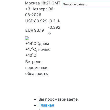
Москва
18:21
GMT
+3
Четверг
06-
08-2026
USD
80.929
-0.2 ↓
-0.392
EUR
93.19
↓
+14
˚C (днем
+17
˚C, ночью
+10
˚C)
Ветрено,
переменная
облачность
МедиаПрофи
Главное
Медиарыно
Вы просматриваете:
Главная