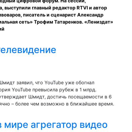
одный цифровой форум. На сессии,
 выступили главный редактор RTVI и автор
воваров, писатель и сценарист Александр
иальная сеть» Трофим Татаренков. «Лениздат»
ий
телевидение
мидт заявил, что YouTube уже обогнал
ория YouTube превысила рубеж в 1 млрд.
 утверждает Шмидт, достичь посещаемости в 6
ячно – более чем возможно в ближайшее время.
 мире агрегатор видео