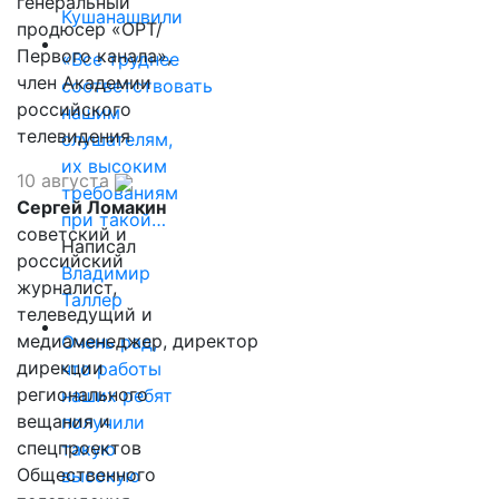
генеральный
Кушанашвили
продюсер «ОРТ/
Первого канала»,
«Все труднее
член Академии
соответствовать
российского
нашим
телевидения
слушателям,
их высоким
10 августа
требованиям
Сергей Ломакин
при такой…
советский и
Написал
российский
Владимир
журналист,
Таллер
телеведущий и
медиаменеджер, директор
Очень рад,
дирекции
что работы
регионального
наших ребят
вещания и
получили
спецпроектов
такую
Общественного
высокую