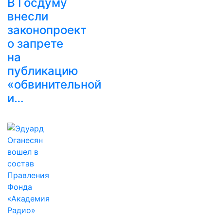
В Госдуму
внесли
законопроект
о запрете
на
публикацию
«обвинительной
и…