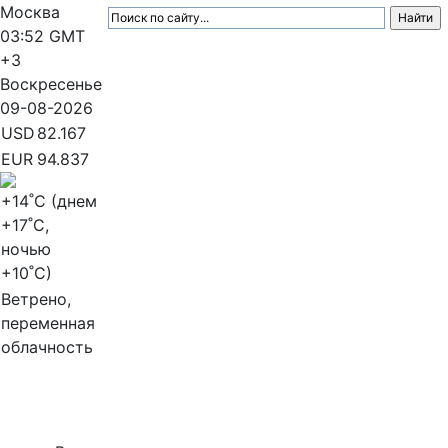
Москва
03:52
GMT
+3
Воскресенье
09-08-2026
USD
82.167
EUR
94.837
+14
˚C (днем
+17
˚C,
ночью
+10
˚C)
Ветрено,
переменная
облачность
МедиаПрофи