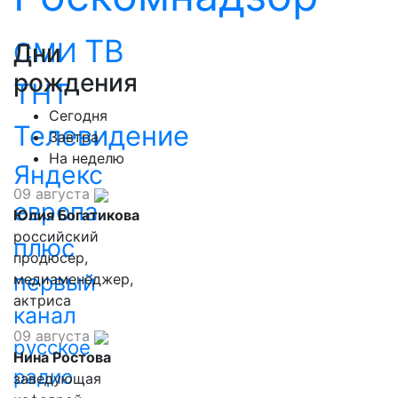
ТВ
СМИ
Дни
рождения
ТНТ
Сегодня
Телевидение
Завтра
На неделю
Яндекс
09 августа
европа
Юлия Богатикова
российский
плюс
продюсер,
первый
медиаменеджер,
актриса
канал
09 августа
русское
Нина Ростова
радио
заведующая