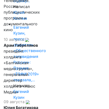
телевидения
оценку…
России
Написал
публицистических
Юрий
программ и
Костин
документального
Евгений
кино
Кузин,
пресс-
10 августа
секретарь
Арам Габрелянов
«Общественного
президент
телевидения
холдинга
России»:
«Балтийская
Премия
медиа группа»,
«ТЭФИ 2019»
генеральный
показала,…
директор
Написал
холдинга «Ньюс
Евгений
Медиа»
Кузин
09 августа
Юлия Богатикова