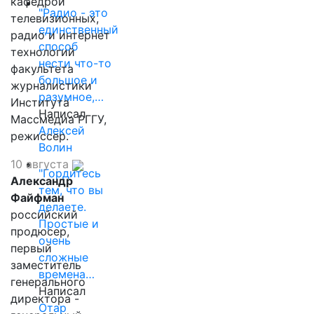
кафедрой
"Радио - это
телевизионных,
единственный
радио и интернет
способ
технологий
нести что-то
факультета
большое и
журналистики
разумное,…
Института
Написал
Массмедиа РГГУ,
Алексей
режиссер.
Волин
10 августа
"Гордитесь
Александр
тем, что вы
Файфман
делаете.
российский
Простые и
продюсер,
очень
первый
сложные
заместитель
времена…
генерального
Написал
директора -
Отар