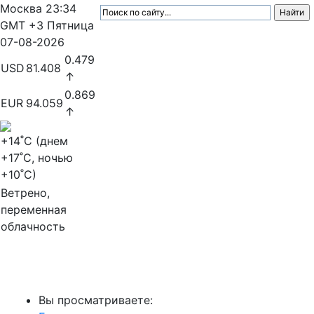
Москва
23:34
GMT +3
Пятница
07-08-2026
0.479
USD
81.408
↑
0.869
EUR
94.059
↑
+14
˚C (днем
+17
˚C, ночью
+10
˚C)
Ветрено,
переменная
облачность
МедиаПрофи
Вы просматриваете: