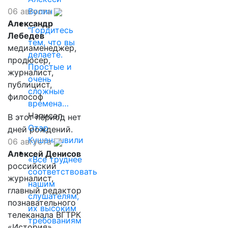
Волин
06 августа
Александр
"Гордитесь
Лебедев
тем, что вы
медиаменеджер,
делаете.
продюсер,
Простые и
журналист,
очень
публицист,
сложные
философ
времена…
Написал
В этот период нет
Отар
дней рождений.
Кушанашвили
06 августа
Алексей Денисов
«Все труднее
российский
соответствовать
журналист,
нашим
главный редактор
слушателям,
познавательного
их высоким
телеканала ВГТРК
требованиям
«История»,