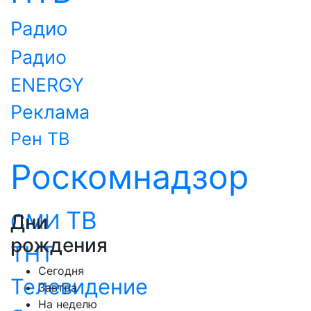
Радио
Радио
ENERGY
Реклама
Рен ТВ
Роскомнадзор
ТВ
СМИ
Дни
рождения
ТНТ
Сегодня
Телевидение
Завтра
На неделю