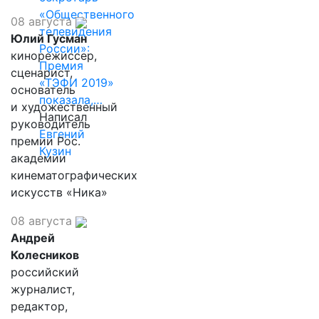
«Общественного
08 августа
телевидения
Юлий Гусман
России»:
кинорежиссер,
Премия
сценарист,
«ТЭФИ 2019»
основатель
показала,…
и художественный
Написал
руководитель
Евгений
премии Рос.
Кузин
академии
кинематографических
искусств «Ника»
08 августа
Андрей
Колесников
российский
журналист,
редактор,