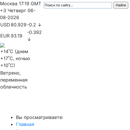
Москва
17:19
GMT
+3
Четверг
06-
08-2026
USD
80.929
-0.2 ↓
-0.392
EUR
93.19
↓
+14
˚C (днем
+17
˚C, ночью
+10
˚C)
Ветрено,
переменная
облачность
МедиаПрофи
Вы просматриваете:
Главная