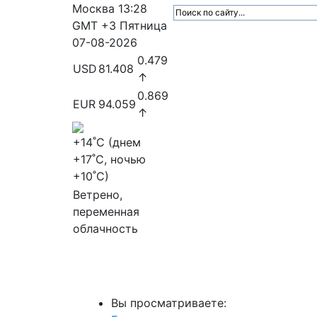
Москва
13:28
GMT +3
Пятница
07-08-2026
0.479
USD
81.408
↑
0.869
EUR
94.059
↑
+14
˚C (днем
+17
˚C, ночью
+10
˚C)
Ветрено,
переменная
облачность
МедиаПрофи
Главное
Медиарыно
Вы просматриваете: