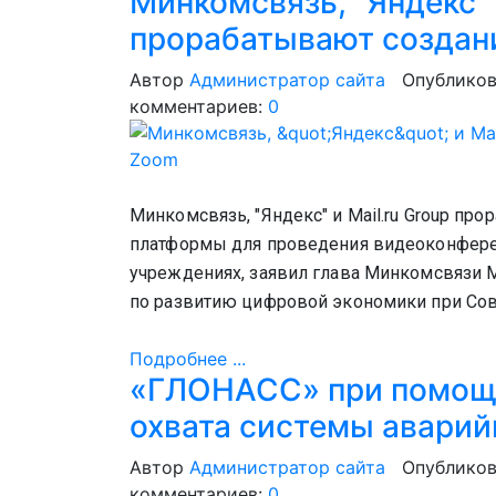
Минкомсвязь, "Яндекс" 
прорабатывают создан
Автор
Администратор сайта
Опубликов
комментариев:
0
Минкомсвязь, "Яндекс" и Mail.ru Group п
платформы для проведения видеоконферен
учреждениях, заявил глава Минкомсвязи М
по развитию цифровой экономики при Сов
Подробнее ...
«ГЛОНАСС» при помощи
охвата системы аварий
Автор
Администратор сайта
Опубликов
комментариев:
0