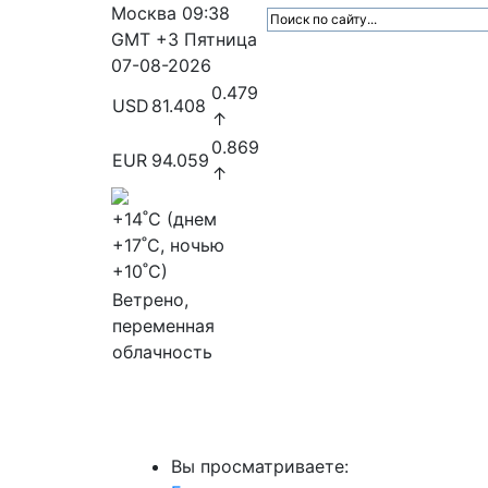
Москва
09:38
GMT +3
Пятница
07-08-2026
0.479
USD
81.408
↑
0.869
EUR
94.059
↑
+14
˚C (днем
+17
˚C, ночью
+10
˚C)
Ветрено,
переменная
облачность
МедиаПрофи
Главное
Медиарыно
Вы просматриваете: