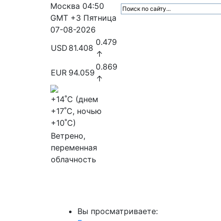
Москва
04:50
GMT +3
Пятница
07-08-2026
0.479
USD
81.408
↑
0.869
EUR
94.059
↑
+14
˚C (днем
+17
˚C, ночью
+10
˚C)
Ветрено,
переменная
облачность
МедиаПрофи
Главное
Медиарыно
Вы просматриваете: