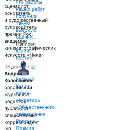
что работы
сценарист,
наших ребят
основатель
получили
и художественный
такую
руководитель
высокую
премии Рос.
оценку…
академии
Написал
кинематографических
Юрий
искусств «Ника»
Костин
08 августа
Андрей
Евгений
Колесников
Кузин,
российский
пресс-
журналист,
секретарь
редактор,
«Общественного
публицист,
телевидения
специальный
России»:
корреспондент
Премия
ИД