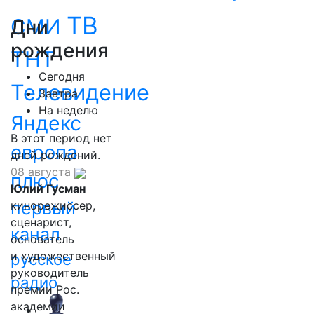
ТВ
СМИ
Дни
рождения
ТНТ
Сегодня
Телевидение
Завтра
На неделю
Яндекс
В этот период нет
европа
дней рождений.
08 августа
плюс
Юлий Гусман
первый
кинорежиссер,
сценарист,
канал
основатель
и художественный
русское
руководитель
радио
премии Рос.
академии