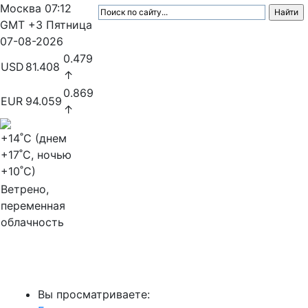
Москва
07:12
GMT +3
Пятница
07-08-2026
0.479
USD
81.408
↑
0.869
EUR
94.059
↑
+14
˚C (днем
+17
˚C, ночью
+10
˚C)
Ветрено,
переменная
облачность
МедиаПрофи
Вы просматриваете: