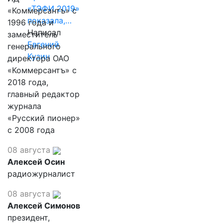
«ТЭФИ 2019»
«Коммерсантъ» с
показала,…
1996 года и
Написал
заместитель
Евгений
генерального
Кузин
директора ОАО
«Коммерсантъ» с
2018 года,
главный редактор
журнала
«Русский пионер»
с 2008 года
08 августа
Алексей Осин
радиожурналист
08 августа
Алексей Симонов
президент,