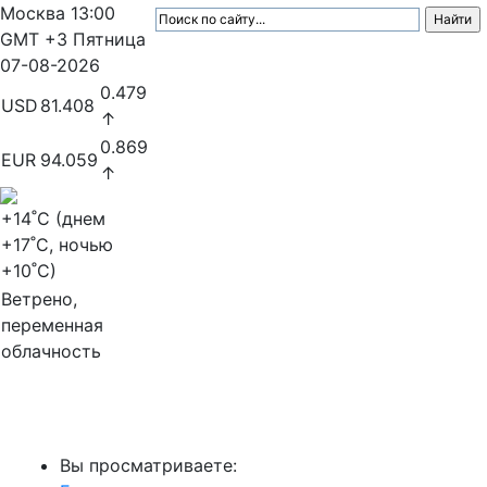
Москва
13:00
GMT +3
Пятница
07-08-2026
0.479
USD
81.408
↑
0.869
EUR
94.059
↑
+14
˚C (днем
+17
˚C, ночью
+10
˚C)
Ветрено,
переменная
облачность
МедиаПрофи
Вы просматриваете: