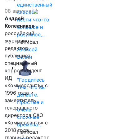
единственный
08 августа
способ
Андрей
нести что-то
Колесников
большое и
российский
разумное,…
журналист,
Написал
редактор,
Алексей
публицист,
Волин
специальный
корреспондент
ИД
"Гордитесь
«Коммерсантъ» с
тем, что вы
1996 года и
делаете.
заместитель
Простые и
генерального
очень
директора ОАО
сложные
«Коммерсантъ» с
времена…
2018 года,
Написал
главный редактор