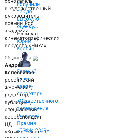
основатель
получили
и художественный
такую
руководитель
высокую
премии Рос.
оценку…
академии
Написал
кинематографических
Юрий
искусств «Ника»
Костин
08 августа
Андрей
Евгений
Колесников
Кузин,
российский
пресс-
журналист,
секретарь
редактор,
«Общественного
публицист,
телевидения
специальный
России»:
корреспондент
Премия
ИД
«ТЭФИ 2019»
«Коммерсантъ» с
показала,…