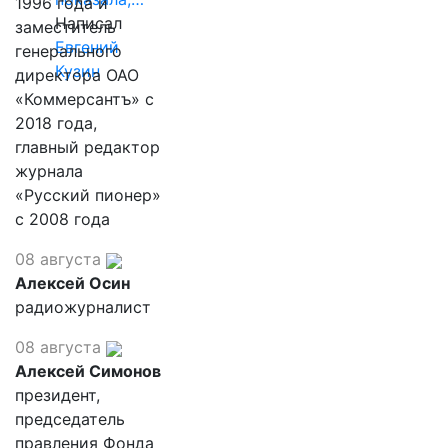
1996 года и
Написал
заместитель
Евгений
генерального
Кузин
директора ОАО
«Коммерсантъ» с
2018 года,
главный редактор
журнала
«Русский пионер»
с 2008 года
08 августа
Алексей Осин
радиожурналист
08 августа
Алексей Симонов
президент,
председатель
правления Фонда