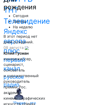
рождения
ТНТ
Сегодня
Телевидение
Завтра
На неделю
Яндекс
В этот период нет
европа
дней рождений.
08 августа
плюс
Юлий Гусман
первый
кинорежиссер,
сценарист,
канал
основатель
и художественный
русское
руководитель
радио
премии Рос.
академии
кинематографических
"Радио - это
искусств «Ника»