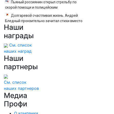
Пьяный россиянин открыл стрельбу по
скорой помощи и полицейским
Долгаревой счастливая жизнь. Андрей
Бледный пронзительно зачитал стихи вместо
Наши
рэпа: «У меня на душе сто и один шов — это
туше»
награды
См. список
наших наград
Наши
партнеры
См. список
наших партнеров
Медиа
Профи
О компании