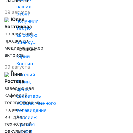
гласности
наших
09 августа
ребят
Юлия
получили
Богатикова
такую
российский
высокую
продюсер,
оценку…
медиаменеджер,
Написал
актриса
Юрий
Костин
09 августа
Нина
Евгений
Ростова
Кузин,
заведующая
пресс-
кафедрой
секретарь
телевизионных,
«Общественного
радио и
телевидения
интернет
России»:
технологий
Премия
факультета
«ТЭФИ