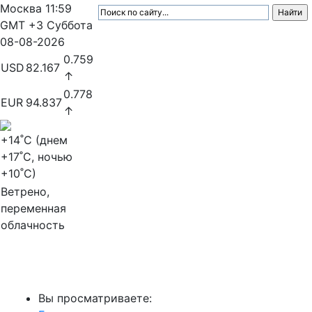
Москва
11:59
GMT +3
Суббота
08-08-2026
0.759
USD
82.167
↑
0.778
EUR
94.837
↑
+14
˚C (днем
+17
˚C, ночью
+10
˚C)
Ветрено,
переменная
облачность
МедиаПрофи
Вы просматриваете: