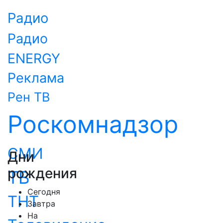
Радио
Радио
ENERGY
Реклама
Рен ТВ
Роскомнадзор
СМИ
Дни
рождения
ТВ
Сегодня
ТНТ
Завтра
На