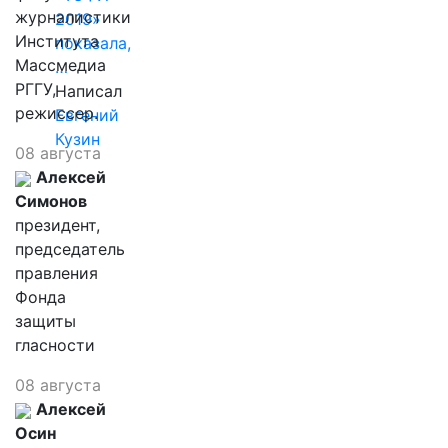
журналистики
2019»
Института
показала,
Массмедиа
…
РГГУ,
Написал
режиссер.
Евгений
Кузин
08 августа
Алексей
Симонов
президент,
председатель
правления
Фонда
защиты
гласности
08 августа
Алексей
Осин