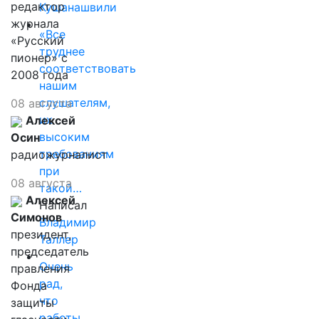
редактор
Кушанашвили
журнала
«Все
«Русский
труднее
пионер» с
соответствовать
2008 года
нашим
слушателям,
08 августа
их
Алексей
высоким
Осин
требованиям
радиожурналист
при
08 августа
такой…
Алексей
Написал
Симонов
Владимир
президент,
Таллер
председатель
Очень
правления
рад,
Фонда
что
защиты
работы