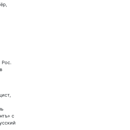
ёр,
 Рос.
в
цист,
ль
нтъ» с
Русский