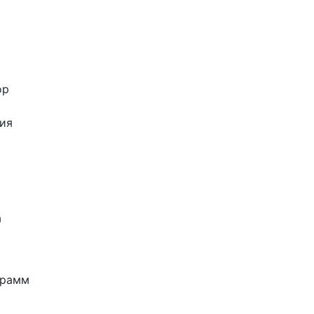
ор
ия
а
грамм