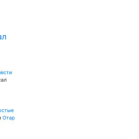
ал
нести
сал
ростые
л
Отар