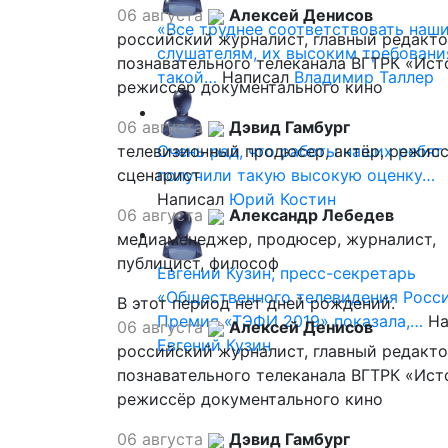
06 августа
Алексей Денисов
«Все труднее соответствовать наш
российский журналист, главный редакт
слушателям, их высоким требовани
познавательного телеканала ВГТРК «Ист
такой…
Написал
Владимир Таллер
режиссёр документального кино
06 августа
Дэвид Гамбург
телевизионный продюсер, актёр, режисс
Очень рад, что работы наших ребят
сценарист
получили такую высокую оценку…
Написал
Юрий Костин
06 августа
Александр Лебедев
медиаменеджер, продюсер, журналист,
публицист, философ
Евгений Кузин, пресс-секретарь
«Общественного телевидения Росси
В этот период нет дней рождений.
Премия «ТЭФИ 2019» показала,…
На
06 августа
Алексей Денисов
Евгений Кузин
российский журналист, главный редакт
познавательного телеканала ВГТРК «Ист
режиссёр документального кино
06 августа
Дэвид Гамбург