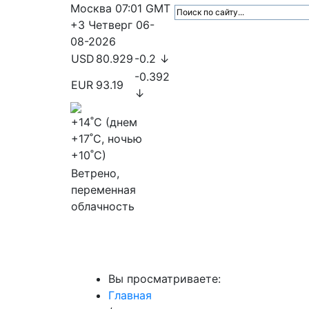
Москва
07:01
GMT
+3
Четверг
06-
08-2026
USD
80.929
-0.2 ↓
-0.392
EUR
93.19
↓
+14
˚C (днем
+17
˚C, ночью
+10
˚C)
Ветрено,
переменная
облачность
МедиаПрофи
Главное
Медиарыно
Вы просматриваете:
Главная