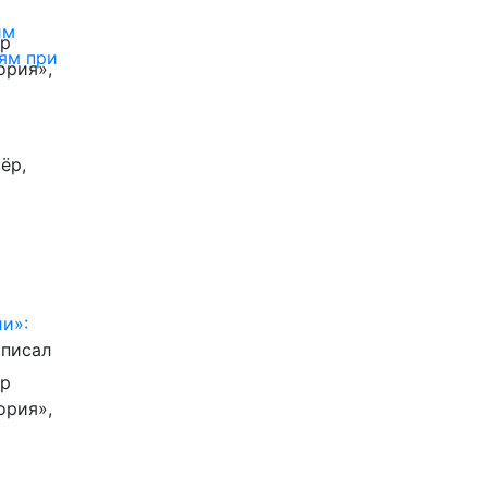
им
ор
ям при
ория»,
ёр,
и»:
писал
ор
ория»,