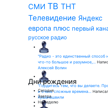
ТВ
ТНТ
СМИ
Телевидение
Яндекс
европа плюс
первый кан
русское радио
"Радио - это единственный способ 
что-то большое и разумное,…
Напи
Алексей Волин
Дни
рождения
"Гордитесь тем, что вы делаете. П
Сегодня
и очень сложные времена…
Написа
Завтра
Кушанашвили
На неделю