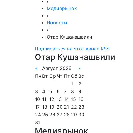
/
Медиарынок
/
Новости
/
Отар Кушанашвили
Подписаться на этот канал RSS
Отар Кушанашвили
«
Август 2026
»
Пн
Вт
Ср
Чт
Пт
Сб
Вс
1
2
3
4
5
6
7
8
9
10
11
12
13
14
15
16
17
18
19
20
21
22
23
24
25
26
27
28
29
30
31
Медиарынок