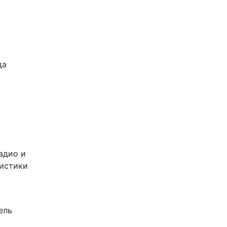
да
адио и
листики
ель