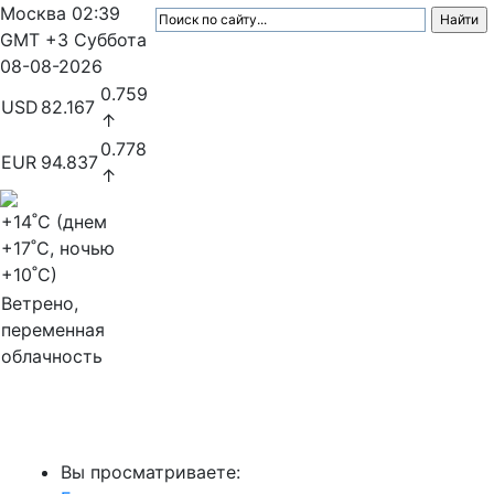
Москва
02:39
GMT +3
Суббота
08-08-2026
0.759
USD
82.167
↑
0.778
EUR
94.837
↑
+14
˚C (днем
+17
˚C, ночью
+10
˚C)
Ветрено,
переменная
облачность
МедиаПрофи
Вы просматриваете: