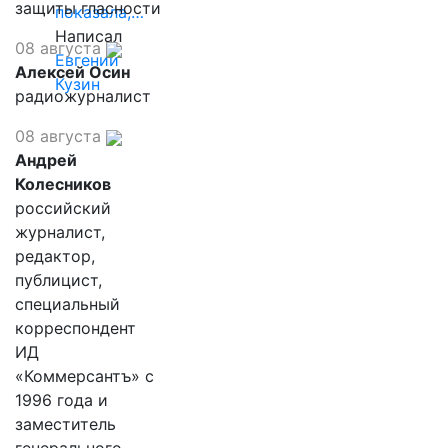
защиты гласности
показала,…
Написал
08 августа
Евгений
Алексей Осин
Кузин
радиожурналист
08 августа
Андрей
Колесников
российский
журналист,
редактор,
публицист,
специальный
корреспондент
ИД
«Коммерсантъ» с
1996 года и
заместитель