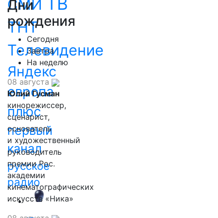
ТВ
СМИ
Дни
рождения
ТНТ
Сегодня
Телевидение
Завтра
На неделю
Яндекс
08 августа
европа
Юлий Гусман
кинорежиссер,
плюс
сценарист,
первый
основатель
и художественный
канал
руководитель
премии Рос.
русское
академии
радио
кинематографических
искусств «Ника»