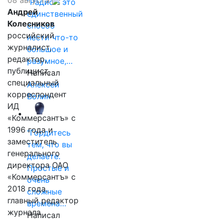
08 августа
"Радио - это
Андрей
единственный
Колесников
способ
российский
нести что-то
журналист,
большое и
редактор,
разумное,…
публицист,
Написал
специальный
Алексей
корреспондент
Волин
ИД
«Коммерсантъ» с
1996 года и
"Гордитесь
заместитель
тем, что вы
генерального
делаете.
директора ОАО
Простые и
«Коммерсантъ» с
очень
2018 года,
сложные
главный редактор
времена…
журнала
Написал