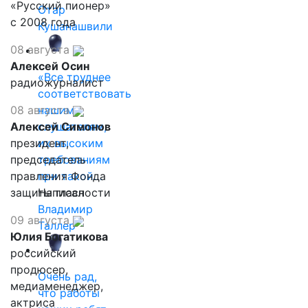
«Русский пионер»
Отар
с 2008 года
Кушанашвили
08 августа
Алексей Осин
«Все труднее
радиожурналист
соответствовать
08 августа
нашим
Алексей Симонов
слушателям,
президент,
их высоким
председатель
требованиям
правления Фонда
при такой…
защиты гласности
Написал
Владимир
09 августа
Таллер
Юлия Богатикова
российский
продюсер,
Очень рад,
медиаменеджер,
что работы
актриса