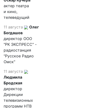
Оскар Кучера
актер театра
и кино,
телеведущий
11 августа
Олег
Богдашов
директор ООО
"РК ЭКСПРЕСС" -
радиостанция
"Русское Радио
Омск"
11 августа
Людмила
Бродская
директор
Дирекции
телевизионных
программ НТВ