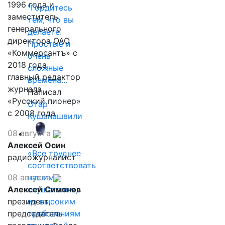
1996 года и
"Гордитесь
заместитель
тем, что вы
генерального
делаете.
директора ОАО
Простые и
«Коммерсантъ» с
очень
2018 года,
сложные
главный редактор
времена…
журнала
Написал
«Русский пионер»
Отар
с 2008 года
Кушанашвили
08 августа
Алексей Осин
«Все труднее
радиожурналист
соответствовать
08 августа
нашим
Алексей Симонов
слушателям,
президент,
их высоким
председатель
требованиям