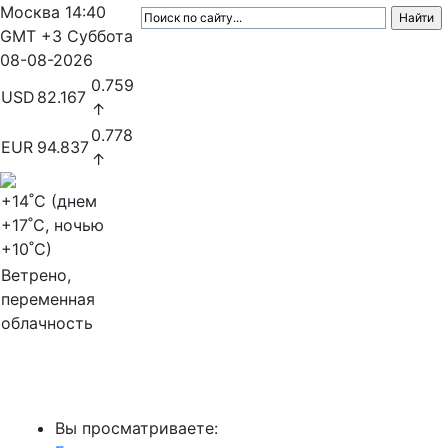
Москва
14:40
GMT +3
Суббота
08-08-2026
0.759
USD
82.167
↑
0.778
EUR
94.837
↑
+14
˚C (днем
+17
˚C, ночью
+10
˚C)
Ветрено,
переменная
облачность
МедиаПрофи
Вы просматриваете: