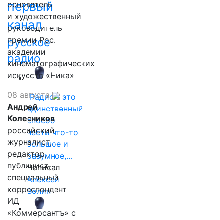
первый
основатель
и художественный
канал
руководитель
премии Рос.
русское
академии
радио
кинематографических
искусств «Ника»
08 августа
"Радио - это
Андрей
единственный
Колесников
способ
российский
нести что-то
журналист,
большое и
редактор,
разумное,…
публицист,
Написал
специальный
Алексей
корреспондент
Волин
ИД
«Коммерсантъ» с