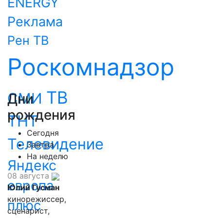
ENERGY
Реклама
Рен ТВ
Роскомнадзор
ТВ
СМИ
Дни
рождения
ТНТ
Сегодня
Телевидение
Завтра
На неделю
Яндекс
08 августа
европа
Юлий Гусман
кинорежиссер,
плюс
сценарист,