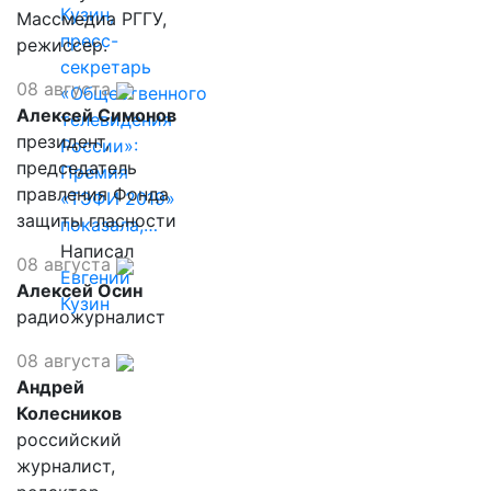
Кузин,
Массмедиа РГГУ,
пресс-
режиссер.
секретарь
08 августа
«Общественного
Алексей Симонов
телевидения
президент,
России»:
председатель
Премия
правления Фонда
«ТЭФИ 2019»
защиты гласности
показала,…
Написал
08 августа
Евгений
Алексей Осин
Кузин
радиожурналист
08 августа
Андрей
Колесников
российский
журналист,