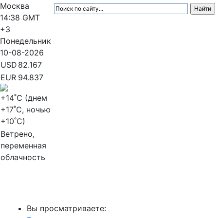
Москва
14:38
GMT
+3
Понедельник
10-08-2026
USD
82.167
EUR
94.837
+14
˚C (днем
+17
˚C, ночью
+10
˚C)
Ветрено,
переменная
облачность
МедиаПрофи
Вы просматриваете: