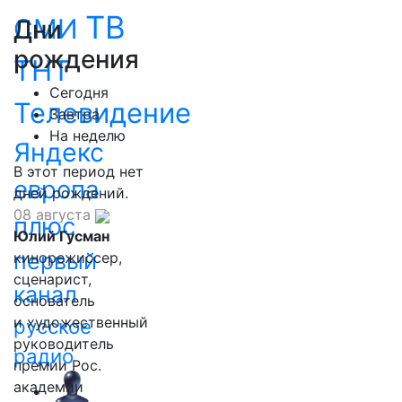
ТВ
СМИ
Дни
рождения
ТНТ
Сегодня
Телевидение
Завтра
На неделю
Яндекс
В этот период нет
европа
дней рождений.
08 августа
плюс
Юлий Гусман
первый
кинорежиссер,
сценарист,
канал
основатель
и художественный
русское
руководитель
радио
премии Рос.
академии