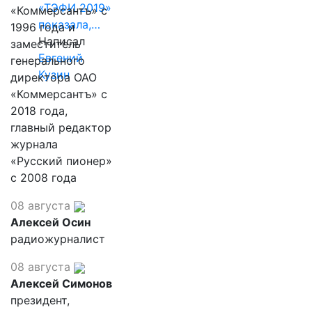
«ТЭФИ 2019»
«Коммерсантъ» с
показала,…
1996 года и
Написал
заместитель
Евгений
генерального
Кузин
директора ОАО
«Коммерсантъ» с
2018 года,
главный редактор
журнала
«Русский пионер»
с 2008 года
08 августа
Алексей Осин
радиожурналист
08 августа
Алексей Симонов
президент,