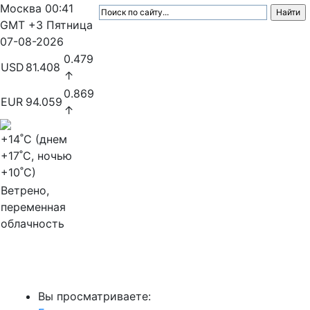
Москва
00:41
GMT +3
Пятница
07-08-2026
0.479
USD
81.408
↑
0.869
EUR
94.059
↑
+14
˚C (днем
+17
˚C, ночью
+10
˚C)
Ветрено,
переменная
облачность
МедиаПрофи
Вы просматриваете: