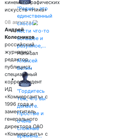
кинематографических
"Радио - это
искусств «Ника»
единственный
08 августа
способ
Андрей
нести что-то
Колесников
большое и
российский
разумное,…
журналист,
Написал
редактор,
Алексей
публицист,
Волин
специальный
корреспондент
ИД
"Гордитесь
«Коммерсантъ» с
тем, что вы
1996 года и
делаете.
заместитель
Простые и
генерального
очень
директора ОАО
сложные
«Коммерсантъ» с
времена…