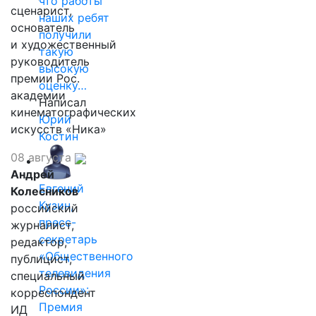
что работы
сценарист,
наших ребят
основатель
получили
и художественный
такую
руководитель
высокую
премии Рос.
оценку…
академии
Написал
кинематографических
Юрий
искусств «Ника»
Костин
08 августа
Андрей
Евгений
Колесников
Кузин,
российский
пресс-
журналист,
секретарь
редактор,
«Общественного
публицист,
телевидения
специальный
России»:
корреспондент
Премия
ИД