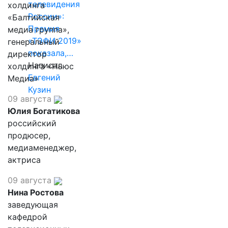
телевидения
холдинга
России»:
«Балтийская
Премия
медиа группа»,
«ТЭФИ 2019»
генеральный
показала,…
директор
Написал
холдинга «Ньюс
Евгений
Медиа»
Кузин
09 августа
Юлия Богатикова
российский
продюсер,
медиаменеджер,
актриса
09 августа
Нина Ростова
заведующая
кафедрой