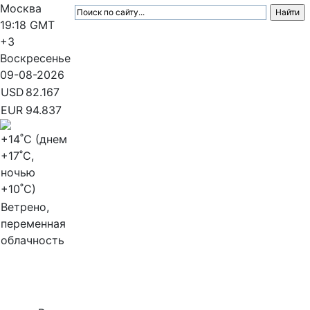
Москва
19:18
GMT
+3
Воскресенье
09-08-2026
USD
82.167
EUR
94.837
+14
˚C (днем
+17
˚C,
ночью
+10
˚C)
Ветрено,
переменная
облачность
МедиаПрофи