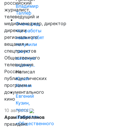
российский
Владимир
журналист,
Таллер
телеведущий и
медиаменеджер, директор
Очень рад,
дирекции
что работы
регионального
наших ребят
вещания и
получили
спецпроектов
такую
Общественного
высокую
телевидения
оценку…
России
Написал
публицистических
Юрий
программ и
Костин
документального
Евгений
кино
Кузин,
пресс-
10 августа
секретарь
Арам Габрелянов
«Общественного
президент