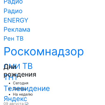
Радио
Радио
ENERGY
Реклама
Рен ТВ
Роскомнадзор
ТВ
СМИ
Дни
рождения
ТНТ
Сегодня
Телевидение
Завтра
На неделю
Яндекс
09 августа