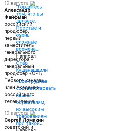
10 августа
"Гордитесь
Александр
тем, что вы
Файфман
делаете.
российский
Простые и
продюсер,
очень
первый
сложные
заместитель
времена…
генерального
Написал
директора -
Отар
генеральный
Кушанашвили
продюсер «ОРТ/
Первого канала»,
«Все труднее
член Академии
соответствовать
российского
нашим
телевидения
слушателям,
их высоким
10 августа
требованиям
Сергей Ломакин
при такой…
советский и
Написал