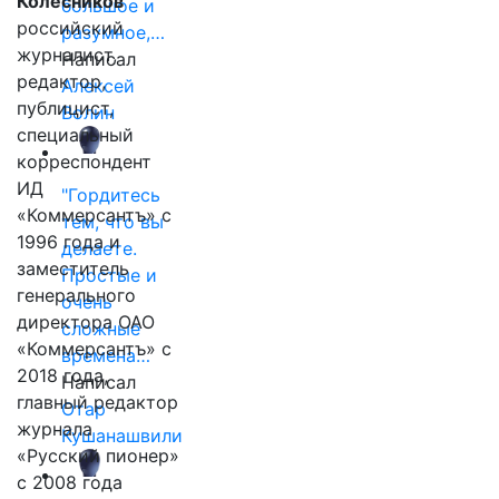
Колесников
большое и
российский
разумное,…
журналист,
Написал
редактор,
Алексей
публицист,
Волин
специальный
корреспондент
ИД
"Гордитесь
«Коммерсантъ» с
тем, что вы
1996 года и
делаете.
заместитель
Простые и
генерального
очень
директора ОАО
сложные
«Коммерсантъ» с
времена…
2018 года,
Написал
главный редактор
Отар
журнала
Кушанашвили
«Русский пионер»
с 2008 года