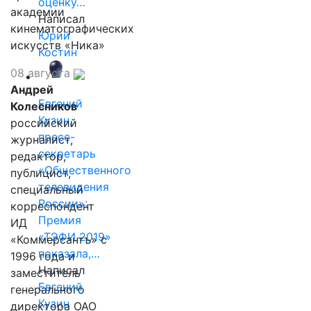
оценку…
академии
Написал
кинематографических
Юрий
искусств «Ника»
Костин
08 августа
Андрей
Евгений
Колесников
Кузин,
российский
пресс-
журналист,
секретарь
редактор,
«Общественного
публицист,
телевидения
специальный
России»:
корреспондент
Премия
ИД
«ТЭФИ 2019»
«Коммерсантъ» с
показала,…
1996 года и
Написал
заместитель
Евгений
генерального
Кузин
директора ОАО