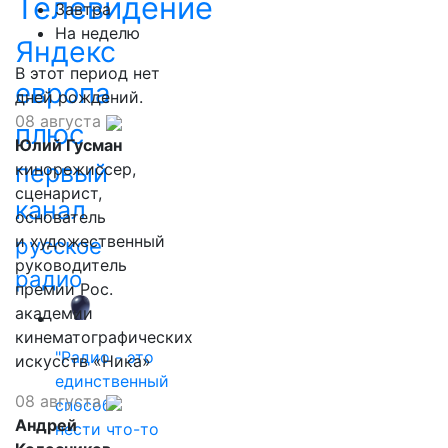
Телевидение
Завтра
На неделю
Яндекс
В этот период нет
европа
дней рождений.
08 августа
плюс
Юлий Гусман
первый
кинорежиссер,
сценарист,
канал
основатель
и художественный
русское
руководитель
радио
премии Рос.
академии
кинематографических
"Радио - это
искусств «Ника»
единственный
08 августа
способ
Андрей
нести что-то