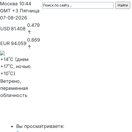
Москва
10:44
GMT +3
Пятница
07-08-2026
0.479
USD
81.408
↑
0.869
EUR
94.059
↑
+14
˚C (днем
+17
˚C, ночью
+10
˚C)
Ветрено,
переменная
облачность
МедиаПрофи
Вы просматриваете: