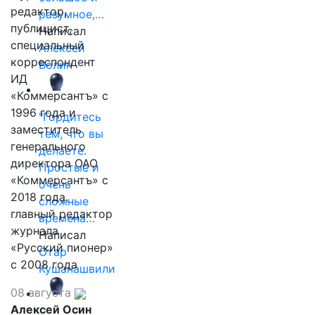
редактор,
разумное,…
публицист,
Написал
специальный
Алексей
корреспондент
Волин
ИД
«Коммерсантъ» с
1996 года и
"Гордитесь
заместитель
тем, что вы
генерального
делаете.
директора ОАО
Простые и
«Коммерсантъ» с
очень
2018 года,
сложные
главный редактор
времена…
журнала
Написал
«Русский пионер»
Отар
с 2008 года
Кушанашвили
08 августа
Алексей Осин