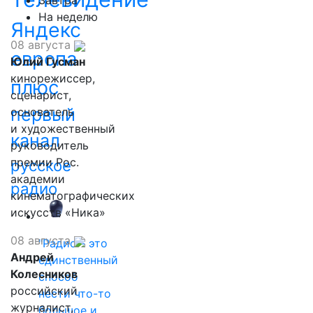
Завтра
На неделю
Яндекс
08 августа
европа
Юлий Гусман
кинорежиссер,
плюс
сценарист,
первый
основатель
и художественный
канал
руководитель
премии Рос.
русское
академии
радио
кинематографических
искусств «Ника»
08 августа
"Радио - это
Андрей
единственный
Колесников
способ
российский
нести что-то
журналист,
большое и