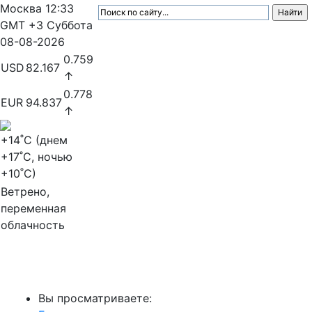
Москва
12:33
GMT +3
Суббота
08-08-2026
0.759
USD
82.167
↑
0.778
EUR
94.837
↑
+14
˚C (днем
+17
˚C, ночью
+10
˚C)
Ветрено,
переменная
облачность
МедиаПрофи
Вы просматриваете: