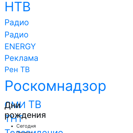
НТВ
Радио
Радио
ENERGY
Реклама
Рен ТВ
Роскомнадзор
ТВ
СМИ
Дни
рождения
ТНТ
Сегодня
Телевидение