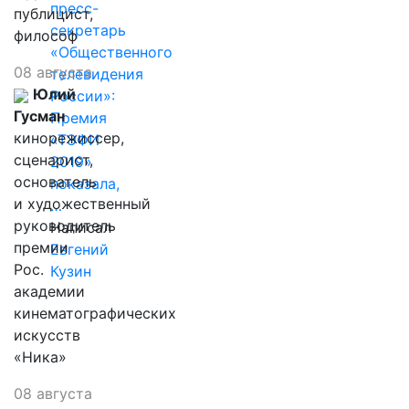
пресс-
публицист,
секретарь
философ
«Общественного
08 августа
телевидения
Юлий
России»:
Гусман
Премия
кинорежиссер,
«ТЭФИ
сценарист,
2019»
основатель
показала,
и художественный
…
руководитель
Написал
премии
Евгений
Рос.
Кузин
академии
кинематографических
искусств
«Ника»
08 августа