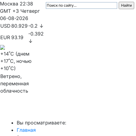
Москва
22:38
GMT +3
Четверг
06-08-2026
USD
80.929
-0.2 ↓
-0.392
EUR
93.19
↓
+14
˚C (днем
+17
˚C, ночью
+10
˚C)
Ветрено,
переменная
облачность
МедиаПрофи
Вы просматриваете:
Главная