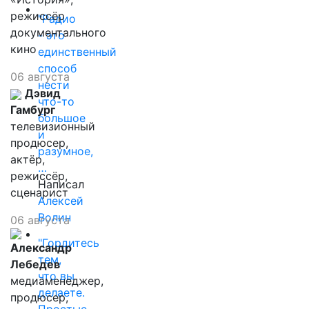
режиссёр
"Радио
документального
- это
кино
единственный
способ
06 августа
нести
Дэвид
что-то
Гамбург
большое
телевизионный
и
продюсер,
разумное,
актёр,
…
режиссёр,
Написал
сценарист
Алексей
Волин
06 августа
"Гордитесь
Александр
тем,
Лебедев
что вы
медиаменеджер,
делаете.
продюсер,