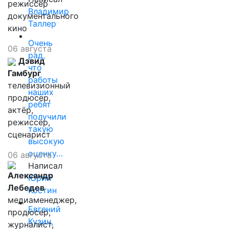
режиссёр
Владимир
документального
Таллер
кино
Очень
06 августа
рад,
Дэвид
что
Гамбург
работы
телевизионный
наших
продюсер,
ребят
актёр,
получили
режиссёр,
такую
сценарист
высокую
оценку…
06 августа
Написал
Александр
Юрий
Лебедев
Костин
медиаменеджер,
Евгений
продюсер,
Кузин,
журналист,