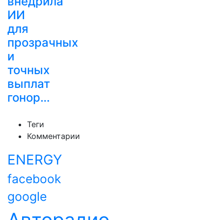
внедрила
ИИ
для
прозрачных
и
точных
выплат
гонор…
Теги
Комментарии
ENERGY
facebook
google
Авторадио