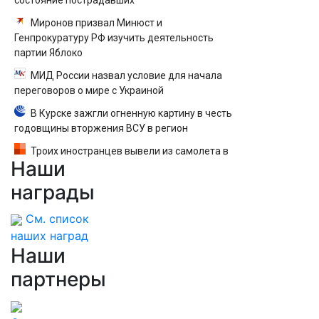
состояние пострадавших
Миронов призвал Минюст и
Генпрокуратуру РФ изучить деятельность
партии Яблоко
МИД России назвал условие для начала
переговоров о мире с Украиной
В Курске зажгли огненную картину в честь
годовщины вторжения ВСУ в регион
Троих иностранцев вывели из самолета в
Наши
Екатеринбурге после кражи денег у
пассажира — вылет задержали
награды
См. список
наших наград
Наши
партнеры