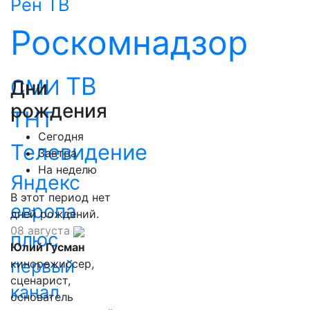
Рен ТВ
Роскомнадзор
ТВ
СМИ
Дни
рождения
ТНТ
Сегодня
Телевидение
Завтра
На неделю
Яндекс
В этот период нет
европа
дней рождений.
08 августа
плюс
Юлий Гусман
первый
кинорежиссер,
сценарист,
канал
основатель