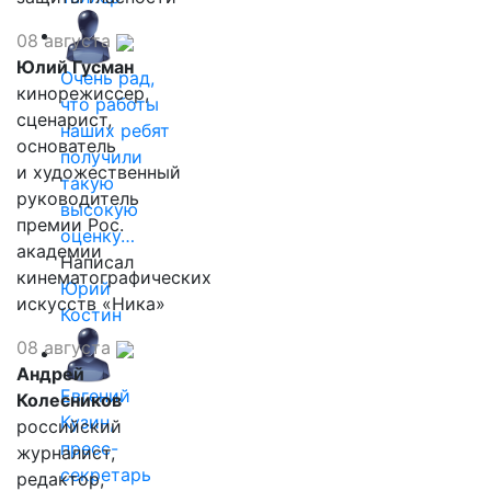
08 августа
Юлий Гусман
Очень рад,
кинорежиссер,
что работы
сценарист,
наших ребят
основатель
получили
и художественный
такую
руководитель
высокую
премии Рос.
оценку…
академии
Написал
кинематографических
Юрий
искусств «Ника»
Костин
08 августа
Андрей
Евгений
Колесников
Кузин,
российский
пресс-
журналист,
секретарь
редактор,