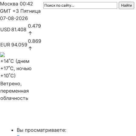
Москва
00:42
GMT +3
Пятница
07-08-2026
0.479
USD
81.408
↑
0.869
EUR
94.059
↑
+14
˚C (днем
+17
˚C, ночью
+10
˚C)
Ветрено,
переменная
облачность
МедиаПрофи
Вы просматриваете: