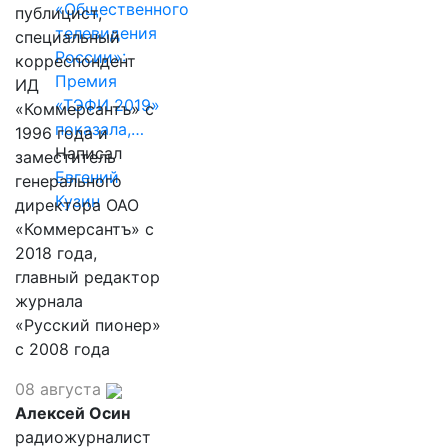
«Общественного
публицист,
телевидения
специальный
России»:
корреспондент
Премия
ИД
«ТЭФИ 2019»
«Коммерсантъ» с
показала,…
1996 года и
Написал
заместитель
Евгений
генерального
Кузин
директора ОАО
«Коммерсантъ» с
2018 года,
главный редактор
журнала
«Русский пионер»
с 2008 года
08 августа
Алексей Осин
радиожурналист