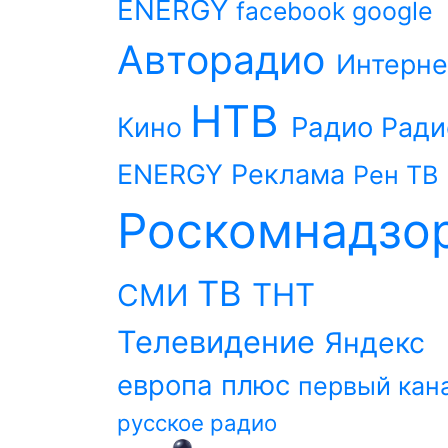
ENERGY
facebook
google
Авторадио
Интерне
НТВ
Радио
Кино
Ради
ENERGY
Реклама
Рен ТВ
Роскомнадзо
ТВ
ТНТ
СМИ
Телевидение
Яндекс
европа плюс
первый кан
русское радио