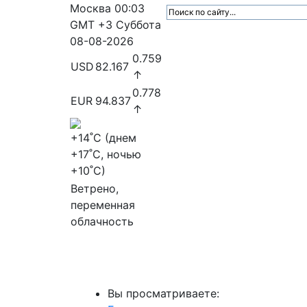
Москва
00:03
GMT +3
Суббота
08-08-2026
0.759
USD
82.167
↑
0.778
EUR
94.837
↑
+14
˚C (днем
+17
˚C, ночью
+10
˚C)
Ветрено,
переменная
облачность
МедиаПрофи
Главное
Медиарыно
Вы просматриваете: