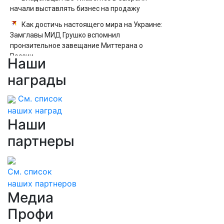
начали выставлять бизнес на продажу
Как достичь настоящего мира на Украине:
Замглавы МИД Грушко вспомнил
пронзительное завещание Миттерана о
России
Наши
Матвиенко рассказала Путину о
награды
появлении моды на семью и детей у
российских студентов
См. список
наших наград
Наши
партнеры
См. список
наших партнеров
Медиа
Профи