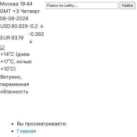
Москва
19:44
GMT +3
Четверг
06-08-2026
USD
80.929
-0.2 ↓
-0.392
EUR
93.19
↓
+14
˚C (днем
+17
˚C, ночью
+10
˚C)
Ветрено,
переменная
облачность
МедиаПрофи
Вы просматриваете:
Главная