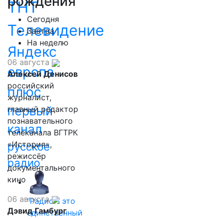
рождения
ТНТ
Сегодня
Телевидение
Завтра
На неделю
Яндекс
06 августа
европа
Алексей Денисов
российский
плюс
журналист,
первый
главный редактор
познавательного
канал
телеканала ВГТРК
«История»,
русское
режиссёр
радио
документального
кино
06 августа
"Радио - это
Дэвид Гамбург
единственный