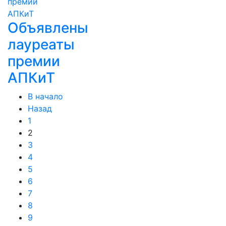
Объявлены
лауреаты
премии
АПКиТ
В начало
Назад
1
2
3
4
5
6
7
8
9