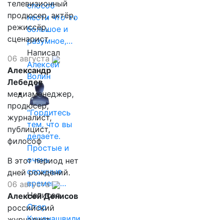
телевизионный
способ
продюсер, актёр,
нести что-то
режиссёр,
большое и
сценарист
разумное,…
Написал
06 августа
Алексей
Александр
Волин
Лебедев
медиаменеджер,
продюсер,
"Гордитесь
журналист,
тем, что вы
публицист,
делаете.
философ
Простые и
очень
В этот период нет
сложные
дней рождений.
времена…
06 августа
Написал
Алексей Денисов
Отар
российский
Кушанашвили
журналист,