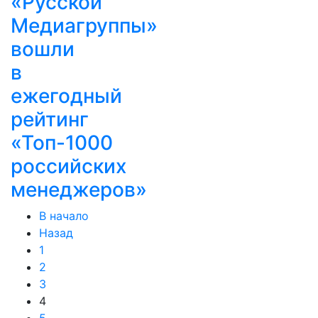
«Русской
Медиагруппы»
вошли
в
ежегодный
рейтинг
«Топ-1000
российских
менеджеров»
В начало
Назад
1
2
3
4