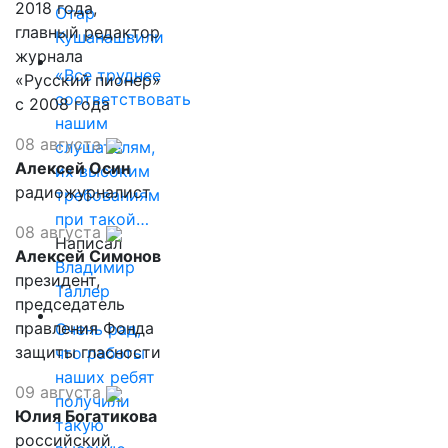
2018 года,
Отар
главный редактор
Кушанашвили
журнала
«Все труднее
«Русский пионер»
соответствовать
с 2008 года
нашим
08 августа
слушателям,
Алексей Осин
их высоким
радиожурналист
требованиям
при такой…
08 августа
Написал
Алексей Симонов
Владимир
президент,
Таллер
председатель
правления Фонда
Очень рад,
защиты гласности
что работы
наших ребят
09 августа
получили
Юлия Богатикова
такую
российский