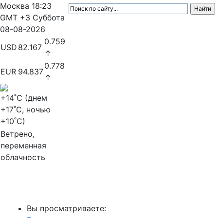
Москва
18:23
GMT +3
Суббота
08-08-2026
0.759
USD
82.167
↑
0.778
EUR
94.837
↑
+14
˚C (днем
+17
˚C, ночью
+10
˚C)
Ветрено,
переменная
облачность
МедиаПрофи
Вы просматриваете: