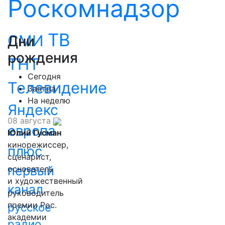
Роскомнадзор
ТВ
СМИ
Дни
рождения
ТНТ
Сегодня
Телевидение
Завтра
На неделю
Яндекс
08 августа
европа
Юлий Гусман
кинорежиссер,
плюс
сценарист,
первый
основатель
и художественный
канал
руководитель
премии Рос.
русское
академии
радио