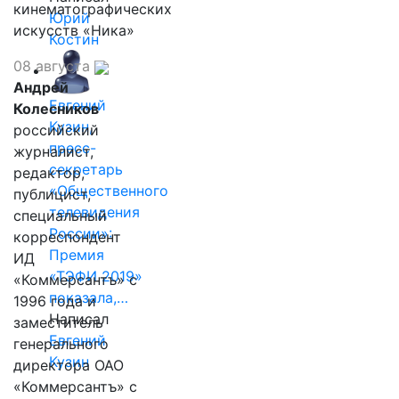
кинематографических
Юрий
искусств «Ника»
Костин
08 августа
Андрей
Евгений
Колесников
Кузин,
российский
пресс-
журналист,
секретарь
редактор,
«Общественного
публицист,
телевидения
специальный
России»:
корреспондент
Премия
ИД
«ТЭФИ 2019»
«Коммерсантъ» с
показала,…
1996 года и
Написал
заместитель
Евгений
генерального
Кузин
директора ОАО
«Коммерсантъ» с