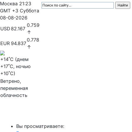
Москва
21:23
GMT +3
Суббота
08-08-2026
0.759
USD
82.167
↑
0.778
EUR
94.837
↑
+14
˚C (днем
+17
˚C, ночью
+10
˚C)
Ветрено,
переменная
облачность
МедиаПрофи
Вы просматриваете: