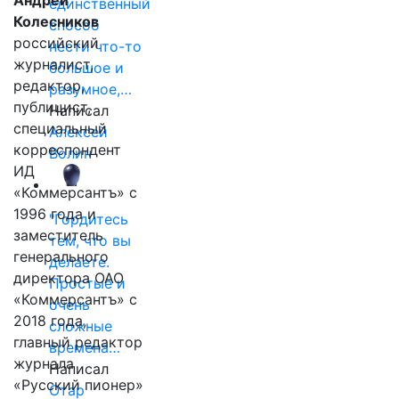
Андрей
единственный
Колесников
способ
российский
нести что-то
журналист,
большое и
редактор,
разумное,…
публицист,
Написал
специальный
Алексей
корреспондент
Волин
ИД
«Коммерсантъ» с
1996 года и
"Гордитесь
заместитель
тем, что вы
генерального
делаете.
директора ОАО
Простые и
«Коммерсантъ» с
очень
2018 года,
сложные
главный редактор
времена…
журнала
Написал
«Русский пионер»
Отар