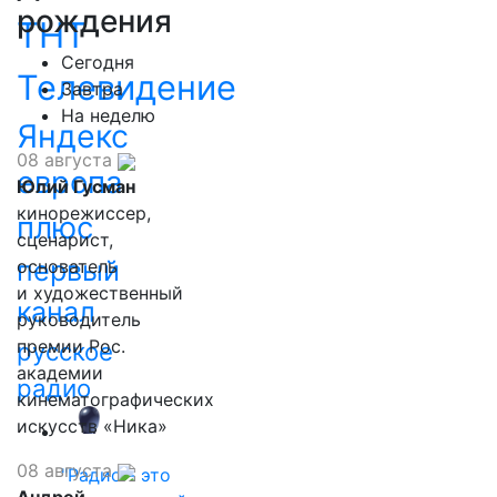
рождения
ТНТ
Сегодня
Телевидение
Завтра
На неделю
Яндекс
08 августа
европа
Юлий Гусман
кинорежиссер,
плюс
сценарист,
первый
основатель
и художественный
канал
руководитель
премии Рос.
русское
академии
радио
кинематографических
искусств «Ника»
08 августа
"Радио - это