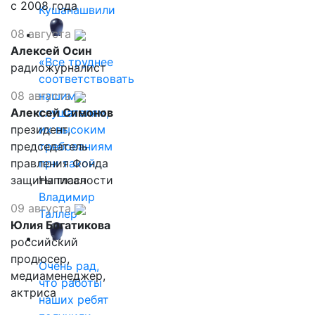
с 2008 года
Кушанашвили
08 августа
Алексей Осин
«Все труднее
радиожурналист
соответствовать
08 августа
нашим
Алексей Симонов
слушателям,
президент,
их высоким
председатель
требованиям
правления Фонда
при такой…
защиты гласности
Написал
Владимир
09 августа
Таллер
Юлия Богатикова
российский
продюсер,
Очень рад,
медиаменеджер,
что работы
актриса
наших ребят