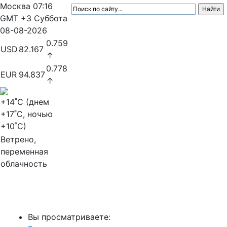
Москва
07:16
GMT +3
Суббота
08-08-2026
0.759
USD
82.167
↑
0.778
EUR
94.837
↑
+14
˚C (днем
+17
˚C, ночью
+10
˚C)
Ветрено,
переменная
облачность
МедиаПрофи
Вы просматриваете: