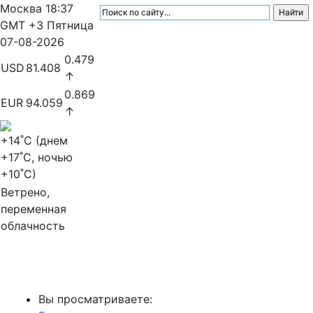
Москва
18:37
GMT +3
Пятница
07-08-2026
0.479
USD
81.408
↑
0.869
EUR
94.059
↑
+14
˚C (днем
+17
˚C, ночью
+10
˚C)
Ветрено,
переменная
облачность
МедиаПрофи
Вы просматриваете: