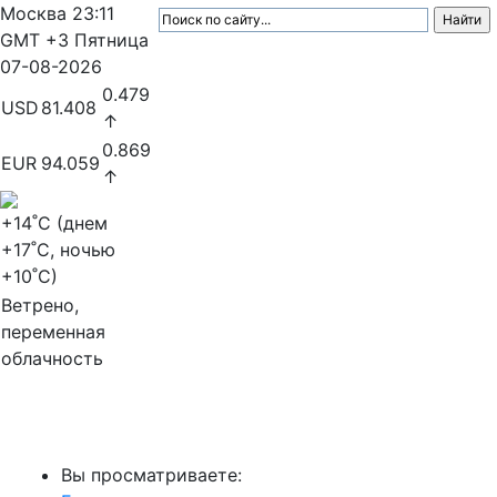
Москва
23:11
GMT +3
Пятница
07-08-2026
0.479
USD
81.408
↑
0.869
EUR
94.059
↑
+14
˚C (днем
+17
˚C, ночью
+10
˚C)
Ветрено,
переменная
облачность
МедиаПрофи
Вы просматриваете: