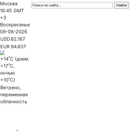
Москва
16:45
GMT
+3
Воскресенье
09-08-2026
USD
82.167
EUR
94.837
+14
˚C (днем
+17
˚C,
ночью
+10
˚C)
Ветрено,
переменная
облачность
МедиаПрофи