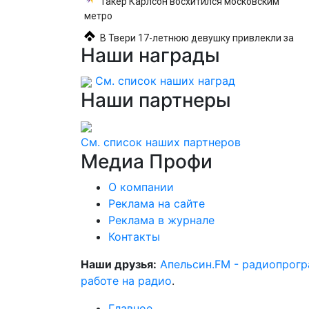
Такер Карлсон восхитился московским
метро
В Твери 17-летнюю девушку привлекли за
Наши
награды
распространение видео с БПЛА – Новости
Твери и городов Тверской области сегодня -
См. список наших наград
Afanasy.biz – Тверские новости. Новости
Наши
партнеры
Твери. Т
См. список наших партнеров
Медиа
Профи
О компании
Реклама на сайте
Реклама в журнале
Контакты
Наши друзья:
Апельсин.FM - радиопрог
работе на радио
.
Главное