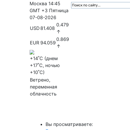
Москва
14:45
GMT +3
Пятница
07-08-2026
0.479
USD
81.408
↑
0.869
EUR
94.059
↑
+14
˚C (днем
+17
˚C, ночью
+10
˚C)
Ветрено,
переменная
облачность
МедиаПрофи
Главное
Медиарыно
Вы просматриваете: