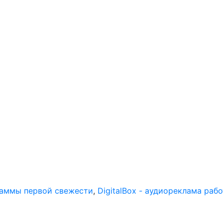
раммы первой свежести
,
DigitalBox - аудиореклама раб