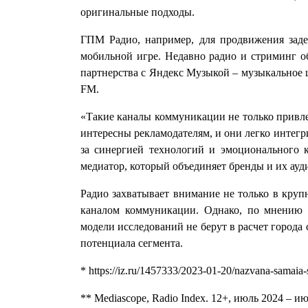
оригинальные подходы.
ГПМ Радио, например, для продвижения за
мобильной игре. Недавно радио и стриминг о
партнерства с Яндекс Музыкой – музыкальное ш
FM.
«Такие каналы коммуникации не только привле
интересны рекламодателям, и они легко интег
за синергией технологий и эмоционального к
медиатор, который объединяет бренды и их ауд
Радио захватывает внимание не только в крупн
каналом коммуникации. Однако, по мнению э
модели исследований не берут в расчет города
потенциала сегмента.
* https://iz.ru/1457333/2023-01-20/nazvana-samaia-sc
** Mediascope, Radio Index. 12+, июль 2024 – и