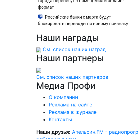
города перенесут в помещения и онлайн-
формат
Российские банки с марта будут
блокировать переводы по новому признаку
Наши
награды
См. список наших наград
Наши
партнеры
См. список наших партнеров
Медиа
Профи
О компании
Реклама на сайте
Реклама в журнале
Контакты
Наши друзья:
Апельсин.FM - радиопрог