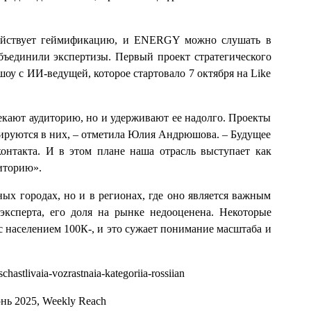
действует геймификацию, и ENERGY можно слушать в
бъединили экспертизы. Первый проект стратегического
оу с ИИ-ведущей, которое стартовало 7 октября на Like
кают аудиторию, но и удерживают ее надолго. Проекты
рируются в них, – отметила Юлия Андрюшова. – Будущее
онтакта. И в этом плане наша отрасль выступает как
иторию».
ых городах, но и в регионах, где оно является важным
ксперта, его доля на рынке недооценена. Некоторые
 с населением 100К-, и это сужает понимание масштаба и
hastlivaia-vozrastnaia-kategoriia-rossiian
юнь 2025, Weekly Reach