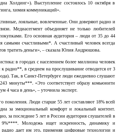
диа Холдинг»). Выступление состоялось 10 октября в
тинга, химия коммуникаций».
тивные, лояльные, вовлеченные. Они доверяют радио и
вязи. Медиасегмент объединяет не только любителей
 покупками. Его основная аудитория – люди от 35 до 44
тся самыми счастливыми*. А счастливый человек всегда
отов тратить деньги», – сказала Юлия Андрюшова.
истика: в городах с населением более миллиона человек
к радио**, в среднем на прослушивание отводится от 3
орода). Так, в Санкт-Петербурге люди ежедневно слушают
 243 минуты***. «Это соответствует образу комьюнити
м 4 часа в день», – уточнила эксперт.
о поколения. Люди старше 55 лет составляют 18% всей
едиа за эмоциональный комфорт и локальный контент.
ио, за последние 5 лет в России аудитория слушателей в
а 9%****. Молодежь ищет искренность, динамику и
и радио дает им это, применяя цифровые технологии и