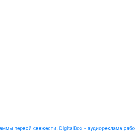
раммы первой свежести
,
DigitalBox - аудиореклама раб