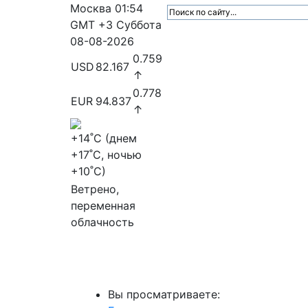
Москва
01:54
GMT +3
Суббота
08-08-2026
0.759
USD
82.167
↑
0.778
EUR
94.837
↑
+14
˚C (днем
+17
˚C, ночью
+10
˚C)
Ветрено,
переменная
облачность
МедиаПрофи
Главное
Медиарыно
Вы просматриваете: