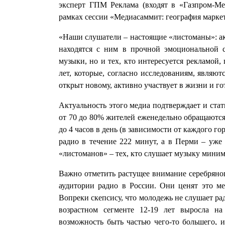
эксперт ГПМ Реклама (входят в «Газпром-Ме
рамках сессии «Медиасаммит: география марке
«Наши слушатели – настоящие «листоманы»: ак
находятся с ним в прочной эмоциональной с
музыки, но и тех, кто интересуется рекламой,
лет, которые, согласно исследованиям, являю
открыт новому, активно участвует в жизни и г
Актуальность этого медиа подтверждает и стат
от 70 до 80% жителей еженедельно обращаются 
до 4 часов в день (в зависимости от каждого г
радио в течение 222 минут, а в Перми – уже
«листоманов» – тех, кто слушает музыку миниму
Важно отметить растущее внимание серебряног
аудитории радио в России. Они ценят это м
Вопреки скепсису, что молодежь не слушает рад
возрастном сегменте 12-19 лет выросла н
возможность быть частью чего-то большего, 