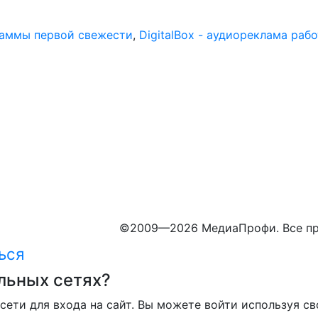
раммы первой свежести
,
DigitalBox - аудиореклама раб
©
2009—2026 МедиаПрофи. Все пр
ься
льных сетях?
сети для входа на сайт. Вы можете войти используя св