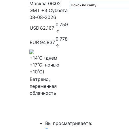
Москва
06:02
GMT +3
Суббота
08-08-2026
0.759
USD
82.167
↑
0.778
EUR
94.837
↑
+14
˚C (днем
+17
˚C, ночью
+10
˚C)
Ветрено,
переменная
облачность
МедиаПрофи
Главное
Медиарыно
Вы просматриваете: