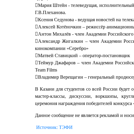
Мария Штейн - телеведущая, исполнительный
Г.В.Плеханова.
Ксения Седунова - ведущая новостей на теле
Алексей Котёночкин – режиссёр анимационн
Антон Михалёв - член Академии Российского 
Александр Жигалкин – член Академии Росси
кинокомпании «Серебро»
Матвей Ставицкий – оператор-постановщик
Теймур Джафаров – член Академии Российск
Team Films
Владимир Верещагин – генеральный продюсе
В Казани для студентов со всей России будет 
мастер-классы, дискуссии, воркшопы, кругл
церемония награждения победителей конкурса
Данное сообщение не является рекламой и нос
Источник: ТЭФИ