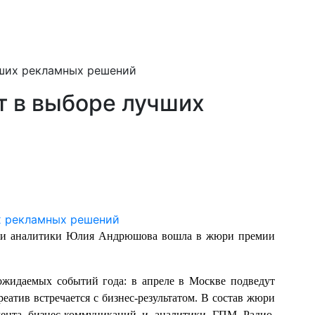
чших рекламных решений
т в выборе лучших
й и аналитики Юлия Андрюшова вошла в жюри премии
ожидаемых событий года: в апреле в Москве подведут
еатив встречается с бизнес‑результатом. В состав жюри
ента бизнес‑коммуникаций и аналитики ГПМ Радио,