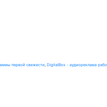
раммы первой свежести
,
DigitalBox - аудиореклама раб