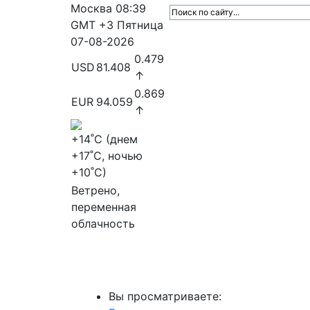
Москва
08:39
GMT +3
Пятница
07-08-2026
0.479
USD
81.408
↑
0.869
EUR
94.059
↑
+14
˚C (днем
+17
˚C, ночью
+10
˚C)
Ветрено,
переменная
облачность
МедиаПрофи
Главное
Медиарыно
Вы просматриваете: