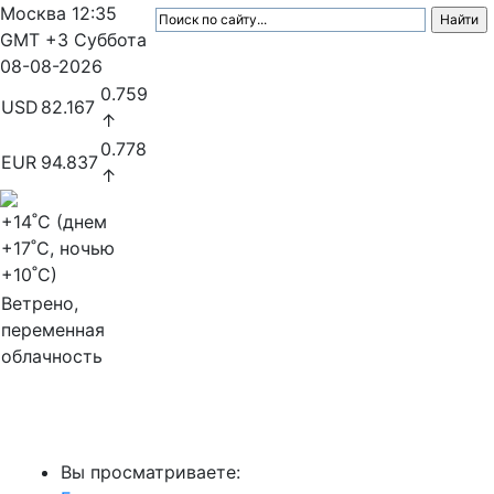
Москва
12:35
GMT +3
Суббота
08-08-2026
0.759
USD
82.167
↑
0.778
EUR
94.837
↑
+14
˚C (днем
+17
˚C, ночью
+10
˚C)
Ветрено,
переменная
облачность
МедиаПрофи
Вы просматриваете: