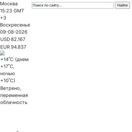
Москва
15:23
GMT
+3
Воскресенье
09-08-2026
USD
82.167
EUR
94.837
+14
˚C (днем
+17
˚C,
ночью
+10
˚C)
Ветрено,
переменная
облачность
МедиаПрофи