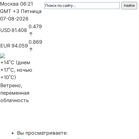
Москва
06:21
GMT +3
Пятница
07-08-2026
0.479
USD
81.408
↑
0.869
EUR
94.059
↑
+14
˚C (днем
+17
˚C, ночью
+10
˚C)
Ветрено,
переменная
облачность
МедиаПрофи
Вы просматриваете: