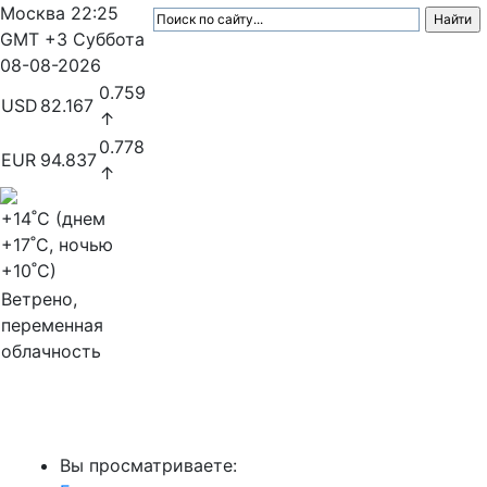
Москва
22:25
GMT +3
Суббота
08-08-2026
0.759
USD
82.167
↑
0.778
EUR
94.837
↑
+14
˚C (днем
+17
˚C, ночью
+10
˚C)
Ветрено,
переменная
облачность
МедиаПрофи
Вы просматриваете: