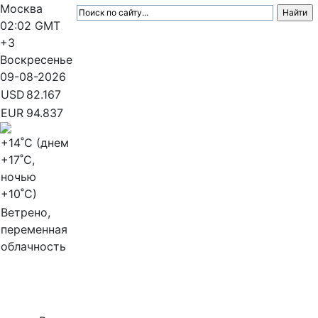
Москва
02:02
GMT
+3
Воскресенье
09-08-2026
USD
82.167
EUR
94.837
+14
˚C (днем
+17
˚C,
ночью
+10
˚C)
Ветрено,
переменная
облачность
МедиаПрофи