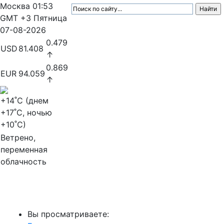
Москва
01:53
GMT +3
Пятница
07-08-2026
0.479
USD
81.408
↑
0.869
EUR
94.059
↑
+14
˚C (днем
+17
˚C, ночью
+10
˚C)
Ветрено,
переменная
облачность
МедиаПрофи
Вы просматриваете: