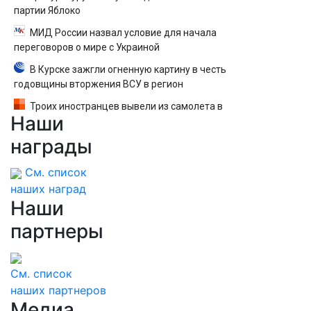
партии Яблоко
МИД России назвал условие для начала
переговоров о мире с Украиной
В Курске зажгли огненную картину в честь
годовщины вторжения ВСУ в регион
Троих иностранцев вывели из самолета в
Наши
Екатеринбурге после кражи денег у
пассажира — вылет задержали
награды
См. список
наших наград
Наши
партнеры
См. список
наших партнеров
Медиа