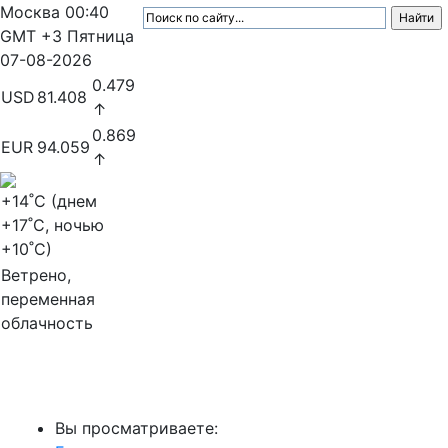
Москва
00:40
GMT +3
Пятница
07-08-2026
0.479
USD
81.408
↑
0.869
EUR
94.059
↑
+14
˚C (днем
+17
˚C, ночью
+10
˚C)
Ветрено,
переменная
облачность
МедиаПрофи
Вы просматриваете: