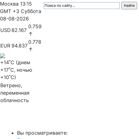
Москва
13:15
GMT +3
Суббота
08-08-2026
0.759
USD
82.167
↑
0.778
EUR
94.837
↑
+14
˚C (днем
+17
˚C, ночью
+10
˚C)
Ветрено,
переменная
облачность
МедиаПрофи
Вы просматриваете: