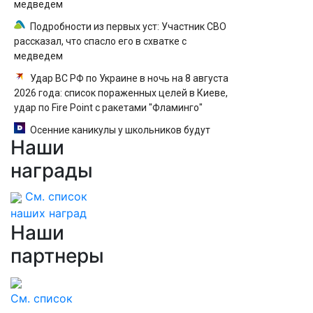
медведем
Подробности из первых уст: Участник СВО
рассказал, что спасло его в схватке с
медведем
Удар ВС РФ по Украине в ночь на 8 августа
2026 года: список пораженных целей в Киеве,
удар по Fire Point с ракетами "Фламинго"
Осенние каникулы у школьников будут
Наши
длиннее зимних
награды
См. список
наших наград
Наши
партнеры
См. список