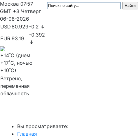
Москва
07:57
GMT +3
Четверг
06-08-2026
USD
80.929
-0.2 ↓
-0.392
EUR
93.19
↓
+14
˚C (днем
+17
˚C, ночью
+10
˚C)
Ветрено,
переменная
облачность
МедиаПрофи
Вы просматриваете:
Главная