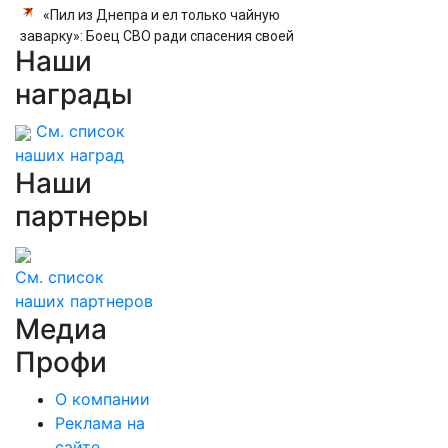
«Пил из Днепра и ел только чайную
заварку»: Боец СВО ради спасения своей
Наши
группы две недели выживал на острове в
одиночку
награды
См. список
наших наград
Наши
партнеры
См. список
наших партнеров
Медиа
Профи
О компании
Реклама на
сайте