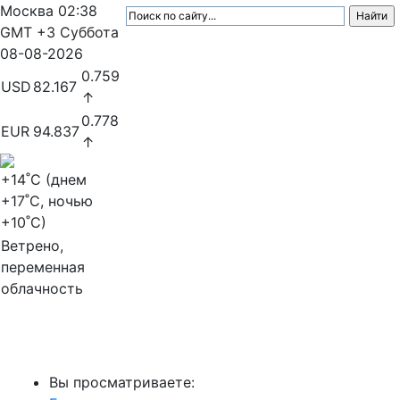
Москва
02:38
GMT +3
Суббота
08-08-2026
0.759
USD
82.167
↑
0.778
EUR
94.837
↑
+14
˚C (днем
+17
˚C, ночью
+10
˚C)
Ветрено,
переменная
облачность
МедиаПрофи
Вы просматриваете: