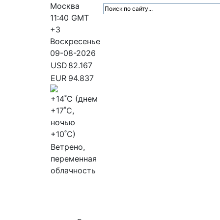
Москва
11:40
GMT
+3
Воскресенье
09-08-2026
USD
82.167
EUR
94.837
+14
˚C (днем
+17
˚C,
ночью
+10
˚C)
Ветрено,
переменная
облачность
МедиаПрофи
Главное
Медиарыно