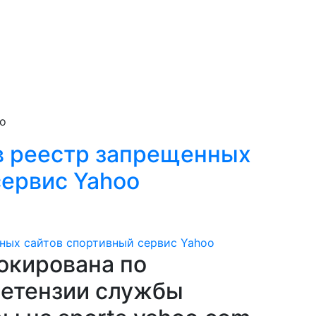
oo
в реестр запрещенных
сервис Yahoo
окирована по
ретензии службы