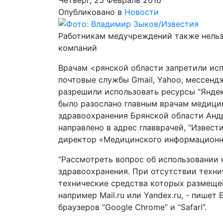
Четверг, 25 Февраль 2016
Опубликовано в
Новости
Работникам медучреждений также нельзя
компаний
Врачам <рянской области запретили исп
почтовые службы Gmail, Yahoo, мессендж
разрешили использовать ресурсы “Яндек
было разослано главным врачам медици
здравоохранения Брянской области Андр
направлено в адрес главврачей, “Извест
директор «Медицинского информационно
“Рассмотреть вопрос об использовании
здравоохранения. При отсутствии техн
технические средства которых размеще
например Mail.ru или Yandex.ru, - пишет
браузеров “Google Chrome” и “Safari”.