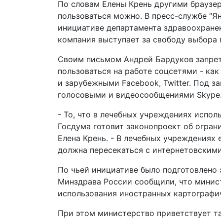
По словам Елены Крень другими браузера
пользоваться можно. В пресс-службе “Я
инициативе департамента здравоохранен
компания выступает за свободу выбора 
Своим письмом Андрей Бардуков запре
пользоваться на работе соцсетями - как
и зарубежными Facebook, Twitter. Под з
голосовыми и видеосообщениями Skype
- То, что в лечебных учреждениях испол
Госдума готовит законопроект об огран
Елена Крень. - В лечебных учреждениях
должна пересекаться с интернетовскими
По чьей инициативе было подготовлено э
Минздрава России сообщили, что минист
использования иностранных картографич
При этом министерство приветствует та