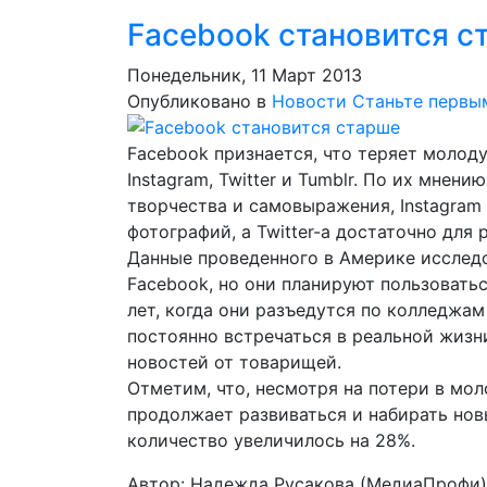
Facebоok становится с
Понедельник, 11 Март 2013
Опубликовано в
Новости
Станьте первы
Facebоok признается, что теряет молод
Instagram, Twitter и Tumblr. По их мнен
творчества и самовыражения, Instagram
фотографий, а Twitter-а достаточно для
Данные проведенного в Америке исследо
Facebоok, но они планируют пользовать
лет, когда они разъедутся по колледжам
постоянно встречаться в реальной жизн
новостей от товарищей.
Отметим, что, несмотря на потери в мо
продолжает развиваться и набирать нов
количество увеличилось на 28%.
Автор: Надежда Русакова (МедиаПрофи)