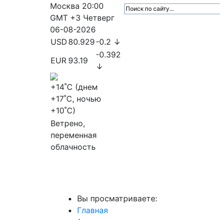
Москва
20:00
GMT +3
Четверг
06-08-2026
USD
80.929
-0.2 ↓
-0.392
EUR
93.19
↓
+14
˚C (днем
+17
˚C, ночью
+10
˚C)
Ветрено,
переменная
облачность
МедиаПрофи
Главное
Медиарыно
Вы просматриваете:
Главная